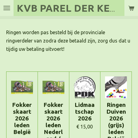
KVB PAREL DER
KEMPEN
Ga
direct
naar
de
Ringen worden pas besteld bij de provinciale
hoofdinhoud
ringverdeler van zodra deze betaald zijn, zorg dus dat u
tijdig uw betaling uitvoert!
Fokker
Fokker
Lidmaa
Ringen
skaart
skaart
tschap
Duiven
2026
2026
2026
2026
leden
leden
(grijs)
€ 15,00
België
Nederl
leden