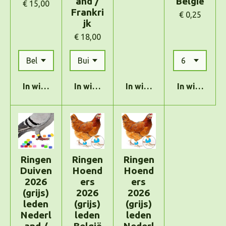
and /
België
€ 15,00
Frankri
€ 0,25
jk
€ 18,00
In winkelwagen
In winkelwagen
In winkelwagen
In winkelwa
Ringen
Ringen
Ringen
Duiven
Hoend
Hoend
2026
ers
ers
(grijs)
2026
2026
leden
(grijs)
(grijs)
Nederl
leden
leden
and /
België
Nederl