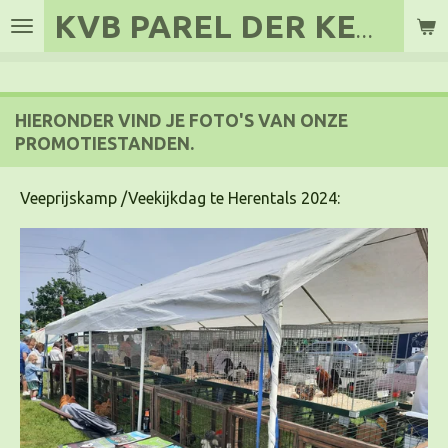
KVB PAREL DER
KEMPEN
Ga
direct
naar
de
HIERONDER VIND JE FOTO'S VAN ONZE
hoofdinhoud
PROMOTIESTANDEN.
Veeprijskamp /Veekijkdag te Herentals 2024: