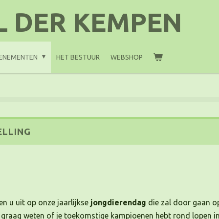
L DER
KEMPEN
ENEMENTEN
HET BESTUUR
WEBSHOP
ELLING
 u uit op onze jaarlijkse
jongdierendag
die zal door gaan op
graag weten of je toekomstige kampioenen hebt rond lopen in j