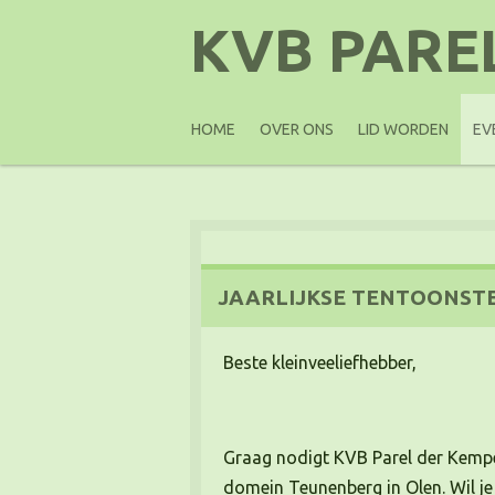
Ga
KVB PARE
direct
naar
de
HOME
OVER ONS
LID WORDEN
EV
hoofdinhoud
JAARLIJKSE TENTOONST
Beste kleinveeliefhebber,
Graag nodigt KVB Parel der Kempen
domein Teunenberg in Olen. Wil je 